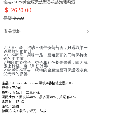
盒裝750ml黃金瓶天然型香檳起泡葡萄酒
＄ 2620.00
原價
＄
0.00
產品規格
✓限量生產，混釀三個年份葡萄酒，只選取第一
道壓榨的葡萄汁
✓口感醇厚，果味十足，層粗豐富的同時保持出
色的平衡度
✓初段散發桃子、杏子和紅色漿果果香，隨之流
露出柑橘、橙花和奶油香
✓金屬質感瓶身，獨特的金屬鍍層可保護酒液免
受光線的影響
產品：Armand de Brignac黑桃A香檳禮盒裝750ml
容量：750ml
原料：葡萄汁、二氧化硫
調配比例：黑皮諾40%，霞多麗40%，莫尼耶20%
酒精度：12.5%
產地：法國
儲藏方式：常溫，避光，臥放