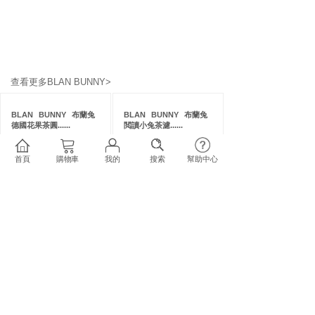
查看更多BLAN BUNNY>
BLAN
BUNNY
布蘭兔
BLAN
BUNNY
布蘭兔
德國花果茶圓......
閲讀小兔茶濾......
BLAN BUNNY 專區
廚房/浴室用品
...
原價
＄0.00
原價
＄0.00
首頁
購物車
我的
搜索
幫助中心
＄152.00
＄128.00
加入購物車
加入購物車
BLAN
BUNNY
布蘭兔
BLAN
BUNNY
布蘭兔
胡桃夾子茶濾......
自然花果茶茶......
BLAN BUNNY 專區
廚房/浴室用品
...
原價
＄0.00
原價
＄0.00
＄201.00
＄139.00
加入購物車
加入購物車