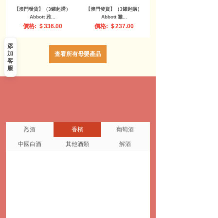
【澳門發貨】（3罐起購）
【澳門發貨】（3罐起購）
Abbott 雅...
Abbott 雅...
價格: ＄336.00
價格: ＄237.00
添
加
查看所有母嬰產品
客
服
烈酒
香檳
葡萄酒
中國白酒
其他酒類
解酒