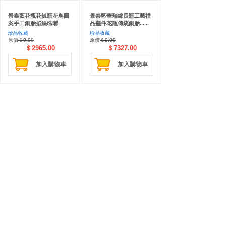
景泰藍花瓶花觚瓶花鳥圖
景泰藍華瑞綿長瓶工藝禮
案手工銅胎掐絲琺瑯
品擺件花瓶傳統銅胎......
珍品收藏
珍品收藏
原價
＄0.00
原價
＄0.00
＄2965.00
＄7327.00
加入購物車
加入購物車