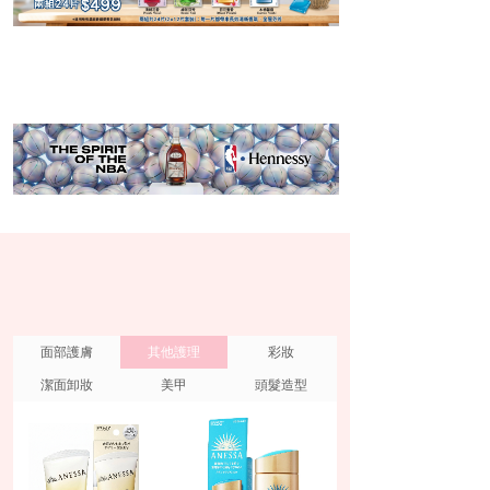
面部護膚
其他護理
彩妝
潔面卸妝
美甲
頭髮造型