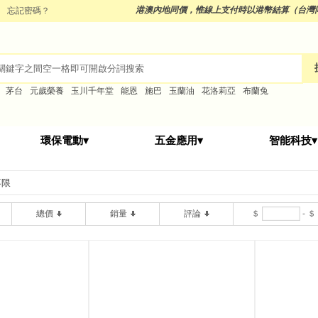
港澳內地同價，
惟線上支付時以港幣結算（台灣
忘記密碼？
茅台
元歲榮養
玉川千年堂
能恩
施巴
玉蘭油
花洛莉亞
布蘭兔
環保電動▾
五金應用▾
智能科技▾
不限
總價
銷量
評論
＄
-
＄