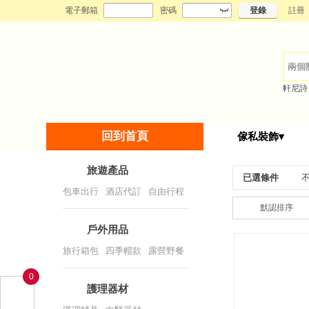
電子郵箱
密碼
登錄
註冊
軒尼詩
回到首頁
傢私裝飾▾
旅遊產品
已選條件
包車出行
/
酒店代訂
/
自由行程
默認排序
戶外用品
旅行箱包
/
四季帽款
/
露營野餐
/
一次性用品
/
戶外裝備
0
護理器材