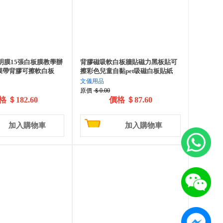
明膜15張白板膜教學辦
背膠磁吸軟白板牆貼磁力黑板貼可
膜帶背膠可擦軟白板
擦彩色兒童自黏pet吸磁白板貼紙
文儀用品
原價
＄0.00
格
＄182.60
價格
＄87.60
加入購物車
加入購物車