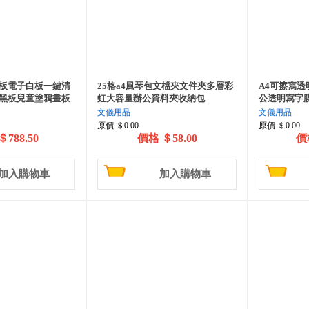
板電子白板一鍵清
25格a4風琴包文檔夾文件夾多層彩
A4可擦寫透
黑板兒童塗鴉畫板
虹大容量辦公資料夾收納包
公透明寫字
文儀用品
文儀用品
原價
＄0.00
原價
＄0.00
＄788.50
價格
＄58.00
價
加入購物車
加入購物車