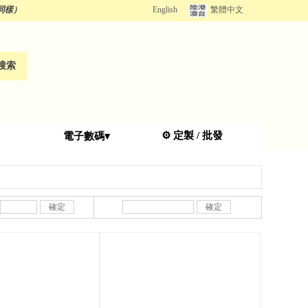
同樣）
English
繁體中文
搜索
⚙️
定
製 / 批發
電子數碼▾
確定
確定