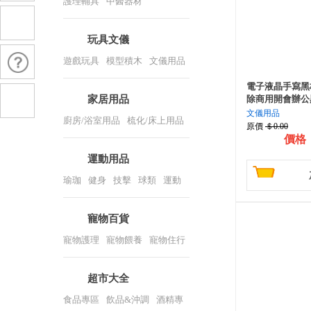
護理輔具
/
中醫器材
玩具文儀
遊戲玩具
/
模型積木
/
文儀用品
/
打印耗材
/
3D打印及耗材
/
包
電子液晶手寫黑
裝耗材
家居用品
除商用開會辦公
文儀用品
廚房/浴室用品
/
梳化/床上用品
原價
＄0.00
/
收納/展示
/
手套/清潔
/
香薰/
價格
蠟燭
運動用品
瑜珈
/
健身
/
技擊
/
球類
/
運動
衫褲
寵物百貨
寵物護理
/
寵物餵養
/
寵物住行
/
寵物玩具
/
寵物食品
/
寵物保
健
超市大全
食品專區
/
飲品&沖調
/
酒精專