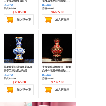
工非遺技藝送禮自用
老外送領導自用銅胎......
珍品收藏
珍品收藏
原價
＄0.00
原價
＄0.00
＄6605.00
＄6605.00
加入購物車
加入購物車
景泰藍花瓶花觚瓶花鳥圖
景泰藍華瑞綿長瓶工藝禮
案手工銅胎掐絲琺瑯
品擺件花瓶傳統銅胎......
珍品收藏
珍品收藏
原價
＄0.00
原價
＄0.00
＄2965.00
＄7327.00
加入購物車
加入購物車