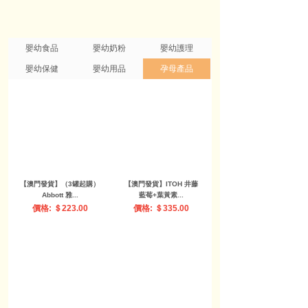
嬰幼食品
嬰幼奶粉
嬰幼護理
嬰幼保健
嬰幼用品
孕母產品
【澳門發貨】（原箱10
【澳門發貨】（原箱14
包）Hakubak...
盒）Earth's...
價格: ＄200.00
價格: ＄612.00