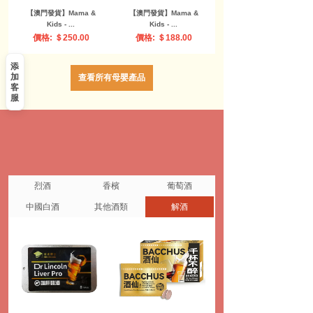
【澳門發貨】（原箱24
【澳門發貨】（原箱24
盒）Pigeon ...
盒）Pigeon ...
價格: ＄400.00
價格: ＄400.00
添
加
查看所有母嬰產品
客
服
烈酒
香檳
葡萄酒
中國白酒
其他酒類
解酒