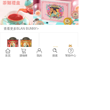
查看更多BLAN BUNNY>
首頁
購物車
我的
搜索
幫助中心
BLAN
BUNNY
布蘭兔
BLAN
BUNNY
布蘭兔
德國花果茶圓......
閲讀小兔茶濾......
BLAN BUNNY 專區
廚房/浴室用品
...
原價
＄0.00
原價
＄0.00
＄152.00
＄128.00
加入購物車
加入購物車