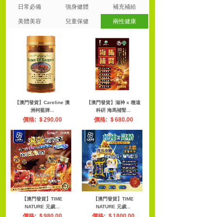
日常必備
強身健體
補充補給
美體美容
兒童保健
兩性健康
【澳門發貨】Careline 澳
【澳門發貨】滋神 x 種遠
洲柯藍牌...
科硏 海馬補腎...
價格: ＄290.00
價格: ＄680.00
【澳門發貨】TIME
【澳門發貨】TIME
NATURE 元歲...
NATURE 元歲...
價格: ＄980.00
價格: ＄1800.00