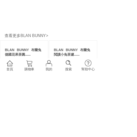
查看更多BLAN BUNNY>
BLAN
BUNNY
布蘭兔
BLAN
BUNNY
布蘭兔
德國花果茶圓......
閲讀小兔茶濾......
BLAN BUNNY 專區
廚房/浴室用品
...
原價
＄0.00
原價
＄0.00
首頁
購物車
我的
搜索
幫助中心
＄152.00
＄128.00
加入購物車
加入購物車
BLAN
BUNNY
布蘭兔
BLAN
BUNNY
布蘭兔
胡桃夾子茶濾......
自然花果茶茶......
BLAN BUNNY 專區
廚房/浴室用品
...
原價
＄0.00
原價
＄0.00
＄201.00
＄139.00
加入購物車
加入購物車