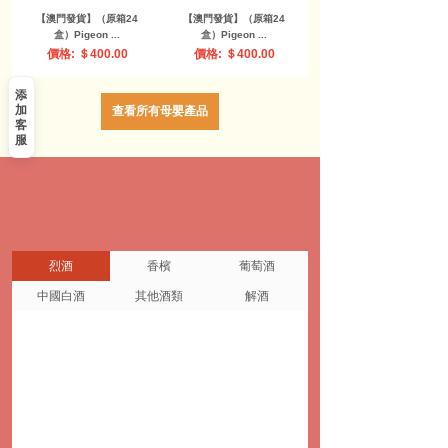
【澳門發貨】（原箱24
【澳門發貨】（原箱24
盒）Pigeon ...
盒）Pigeon ...
價格: ＄400.00
價格: ＄400.00
添
加
查看所有母嬰產品
客
服
烈酒
香檳
葡萄酒
中國白酒
其他酒類
解酒