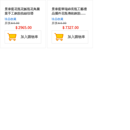
景泰藍花瓶花觚瓶花鳥圖
景泰藍華瑞綿長瓶工藝禮
案手工銅胎掐絲琺瑯
品擺件花瓶傳統銅胎......
珍品收藏
珍品收藏
原價
＄0.00
原價
＄0.00
＄2965.00
＄7327.00
加入購物車
加入購物車