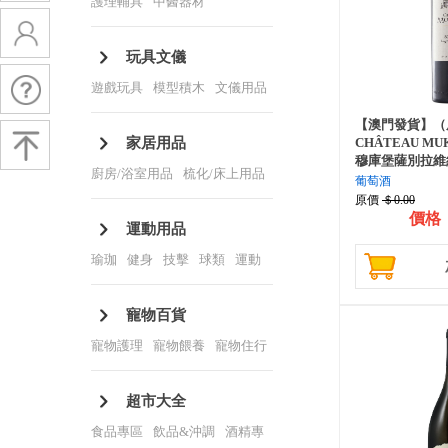
護理輔具
/
中醫器材
玩具文儀
遊戲玩具
/
模型積木
/
文儀用品
/
打印耗材
/
3D打印及耗材
/
包
【澳門發貨】（
裝耗材
家居用品
CHÂTEAU MU
穆庫堡薩別拉維紅
廚房/浴室用品
/
梳化/床上用品
葡萄酒
/
收納/展示
/
手套/清潔
/
香薰/
原價
＄0.00
價格
蠟燭
運動用品
瑜珈
/
健身
/
技擊
/
球類
/
運動
衫褲
寵物百貨
寵物護理
/
寵物餵養
/
寵物住行
/
寵物玩具
/
寵物食品
/
寵物保
健
超市大全
食品專區
/
飲品&沖調
/
酒精專