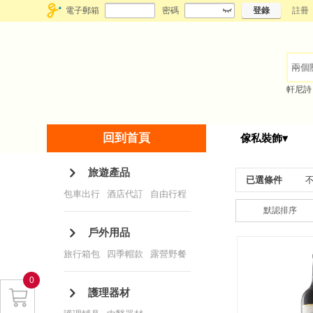
電子郵箱
密碼
登錄
註冊
軒尼詩
回到首頁
傢私裝飾▾
旅遊產品
已選條件
包車出行
/
酒店代訂
/
自由行程
默認排序
戶外用品
旅行箱包
/
四季帽款
/
露營野餐
/
一次性用品
/
戶外裝備
0
護理器材