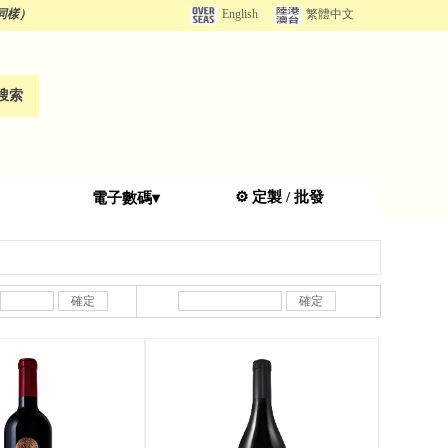
同樣）
English
繁體中文
搜索
⚙️
定
製 / 批發
電子數碼▾
確定
確定