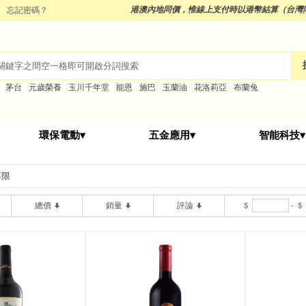
港澳內地同價，
惟線上支付時以港幣結算（台灣
忘記密碼？
茅台
元歲榮養
玉川千年堂
能恩
施巴
玉蘭油
花洛莉亞
布蘭兔
環保電動▾
五金應用▾
智能科技▾
不限
總價
銷量
評論
＄
-
＄