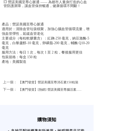
💥 營諾美國至尊心脈通 —— 為都市人量身打造的心血
管防護屏障，讓血管保持暢通，健康循環不間斷！
產品：營諾美國至尊心脈通
適用於：清除血管垃圾積聚，加強心腦血管循環流量，增
強血管彈性，延緩血管老化
主要成分（每粒軟膠囊含）：紅麹-250 毫克，納豆激酶-5
毫克，白黎蘆醇-10 毫克，卵磷脂-200 毫克，輔酶 Q10-20
毫克
服用方法：每日 1 次，每次 1 至 2 粒，餐後服用更佳
包裝規格：每盒 150 粒
產地：美國製造
上一個：
【澳門發貨】營諾美國至尊消石素150粒裝
下一個：
【澳門發貨】[熱銷] 營諾美國至尊腦活素......