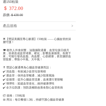
通150粒裝
＄ 372.00
原價
＄
438.00
產品規格
🌟【營諾美國至尊心脈通】150粒裝 —— 心腦血管的深
層守護！
🍽️ 都市人外食頻繁，油脂攝取過量，血管垃圾日積月
累，容易造成血管堵塞、硬化，影響血液循環。長期下
來，可能引發高血脂、高血壓、心肌梗塞，甚至腦部血
管阻塞，導致小中風、大中風！
💊 營諾心脈通專為心腦血管健康而設：
✔️ 清血脂：有效減少血管垃圾堆積
✔️ 通血管：保持血管暢通，減少阻塞風險
✔️ 促循環：提升心腦血管流量，血液運行更順暢
✔️ 增彈性：延緩血管老化，維持健康彈性
✔️ 全方位防護：預防及輔助改善各類心血管疾病
📦 規格：150粒裝
📅 用法：每日餐後1-2粒，持續守護心腦血管健康