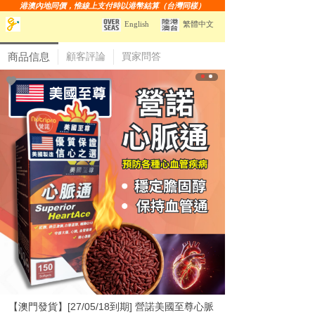
港澳內地同價，惟線上支付時以港幣結算（台灣同樣）
English
繁體中文
商品信息
顧客評論
買家問答
【澳門發貨】[27/05/18到期] 營諾美國至尊心脈