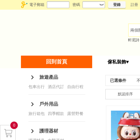
電子郵箱
密碼
登錄
註冊
軒尼詩
回到首頁
傢私裝飾▾
旅遊產品
已選條件
包車出行
/
酒店代訂
/
自由行程
默認排序
戶外用品
旅行箱包
/
四季帽款
/
露營野餐
/
一次性用品
/
戶外裝備
0
護理器材