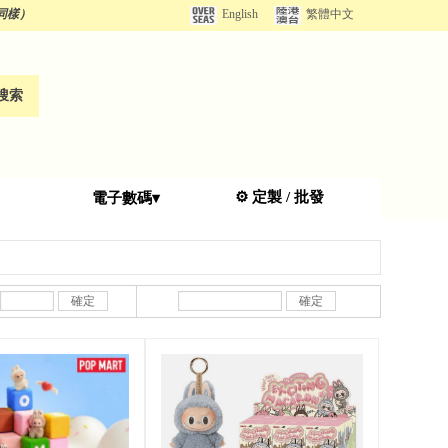
同樣）
English
繁體中文
搜索
⚙️
定
製 / 批發
電子數碼▾
確定
確定