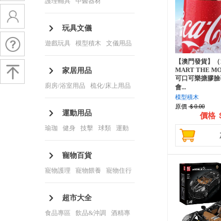
護理輔具
/
中醫器材
玩具文儀
遊戲玩具
/
模型積木
/
文儀用品
/
打印耗材
/
3D打印及耗材
/
包
【澳門發貨】（1
裝耗材
MART THE MON
家居用品
可口可樂搪膠臉
廚房/浴室用品
/
梳化/床上用品
會...
模型積木
/
收納/展示
/
手套/清潔
/
香薰/
原價
＄0.00
蠟燭
運動用品
價格
＄
瑜珈
/
健身
/
技擊
/
球類
/
運動
衫褲
寵物百貨
寵物護理
/
寵物餵養
/
寵物住行
/
寵物玩具
/
寵物食品
/
寵物保
健
超市大全
食品專區
/
飲品&沖調
/
酒精專