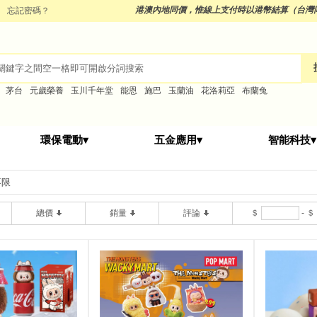
港澳內地同價，
惟線上支付時以港幣結算（台灣
忘記密碼？
茅台
元歲榮養
玉川千年堂
能恩
施巴
玉蘭油
花洛莉亞
布蘭兔
環保電動▾
五金應用▾
智能科技▾
不限
總價
銷量
評論
＄
-
＄