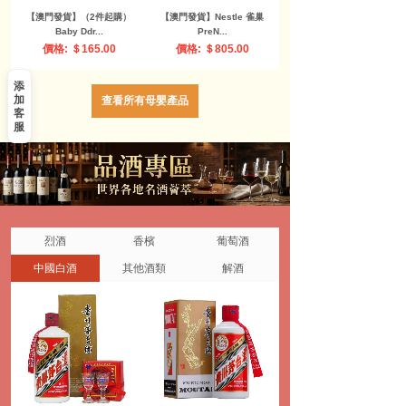
【澳門發貨】錦化成 迪士
【澳門發貨】錦化成 迪士
尼米妮造型兒童餐...
尼米奇造型兒童餐...
價格: ＄185.00
價格: ＄185.00
添
加
查看所有母嬰產品
客
服
烈酒
香檳
葡萄酒
中國白酒
其他酒類
解酒