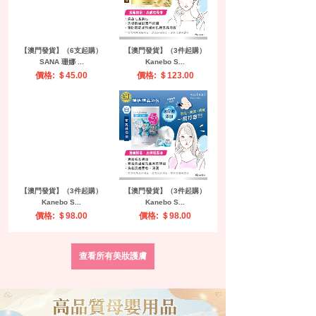
[熱銷] 小穎-哇打底一套3色
多層大容量手提化妝箱跟
15ml...
妝彩妝收納箱多功能...
價格: ＄20.00
價格: ＄370.00
四色固態魔鏡粉極光粉不
Maycreate Gather Bea...
飛粉易塗抹易上色一...
價格: ＄25.50
價格: ＄25.70
查看所有美妝護膚