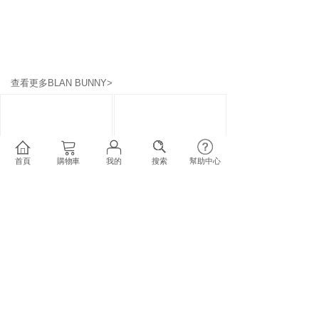
查看更多BLAN BUNNY>
首頁
購物車
我的
搜索
幫助中心
BLAN
BUNNY
布蘭兔
BLAN
BUNNY
布蘭兔
德國花果茶圓......
閲讀小兔茶濾......
BLAN BUNNY 專區
廚房/浴室用品
...
原價
＄0.00
原價
＄0.00
＄152.00
＄128.00
加入購物車
加入購物車